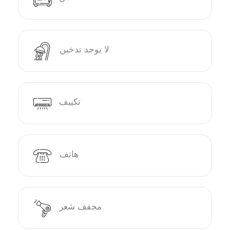
لا يوجد تدخين
تكييف
هاتف
مجفف شعر