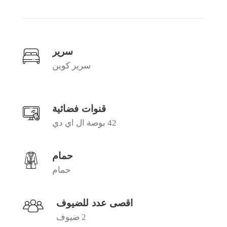
سرير
سرير كوين
قنوات فضائية
42 بوصة ال اي دي
حمام
حمام
اقصى عدد للضيوف
2 ضيوف